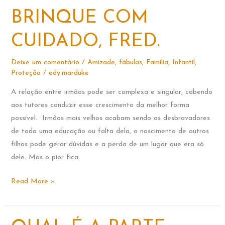
BRINQUE COM
CUIDADO, FRED.
Deixe um comentário
/
Amizade
,
fábulas
,
Família
,
Infantil
,
Proteção
/
edy.marduke
A relação entre irmãos pode ser complexa e singular, cabendo
aos tutores conduzir esse crescimento da melhor forma
possível. Irmãos mais velhos acabam sendo os desbravadores
de toda uma educação ou falta dela, o nascimento de outros
filhos pode gerar dúvidas e a perda de um lugar que era só
dele. Mas o pior fica
BRINQUE
Read More »
COM
CUIDADO,
FRED.