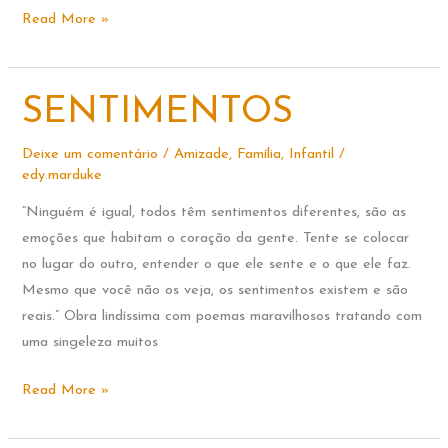
A
Read More »
LONGA
JORNADA
PARA
SENTIMENTOS
CASA
Deixe um comentário
/
Amizade
,
Família
,
Infantil
/
edy.marduke
“Ninguém é igual, todos têm sentimentos diferentes, são as
emoções que habitam o coração da gente. Tente se colocar
no lugar do outro, entender o que ele sente e o que ele faz.
Mesmo que você não os veja, os sentimentos existem e são
reais.” Obra lindíssima com poemas maravilhosos tratando com
uma singeleza muitos
SENTIMENTOS
Read More »