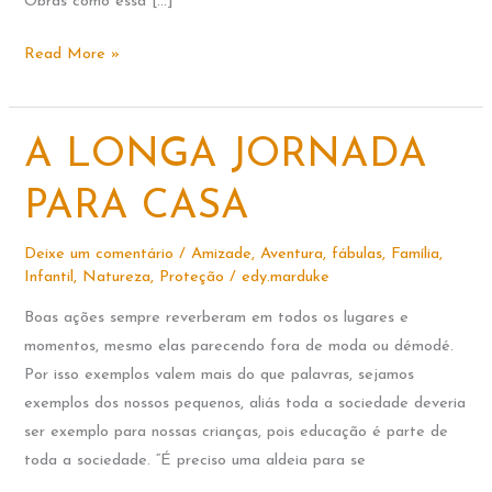
Obras como essa […]
ESTE
Read More »
É
O
INCRÍVEL
A LONGA JORNADA
LIVRO
SEM
PARA CASA
FIM
E
Deixe um comentário
/
Amizade
,
Aventura
,
fábulas
,
Família
,
Infantil
,
Natureza
,
Proteção
/
edy.marduke
ASSIM
VAI
Boas ações sempre reverberam em todos os lugares e
momentos, mesmo elas parecendo fora de moda ou démodé.
Por isso exemplos valem mais do que palavras, sejamos
exemplos dos nossos pequenos, aliás toda a sociedade deveria
ser exemplo para nossas crianças, pois educação é parte de
toda a sociedade. “É preciso uma aldeia para se