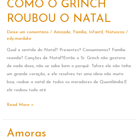
COMO O GRINCH
–
Capa
ROUBOU O NATAL
dura
Deixe um comentário
/
Amizade
,
Família
,
Infantil
,
Natureza
/
edy.marduke
Qual o sentido do Natal? Presentes? Consumismos? Família
reunida? Canções de Natal?Então o Sr. Grinch não gostava
de nada disso, não se sabe bem o porquê. Talvez ele não tinha
um grande coração, e ele resolveu ter uma ideia não muito
boa, roubar o natal de todos os moradores de Quemlândia.E
ele roubou tudo até
COMO
Read More »
O
GRINCH
ROUBOU
Amoras
O