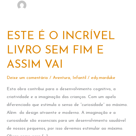
ESTE É O INCRÍVEL
LIVRO SEM FIM E
ASSIM VAI
Deixe um comentário
/
Aventura
,
Infantil
/
edy.marduke
Esta obra contribui para o desenvolvimento cognitivo, a
criatividade e a imaginação das crianças. Com um apelo
diferenciado que estimula o senso de “curiosidade” ao máximo.
Além do design atraente e moderno. A imaginação e a
curiosidade são essenciais para um desenvolvimento saudável
de nossos pequenos, por isso devemos estimular ao máximo.