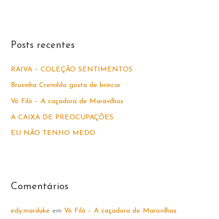
s
q
u
Posts recentes
i
s
RAIVA – COLEÇÃO SENTIMENTOS
a
Bruxinha Cremilda gosta de brincar
r
Vó Filó – A caçadora de Maravilhas
p
A CAIXA DE PREOCUPAÇÕES
o
EU NÃO TENHO MEDO
r
:
Comentários
edy.marduke
em
Vó Filó – A caçadora de Maravilhas