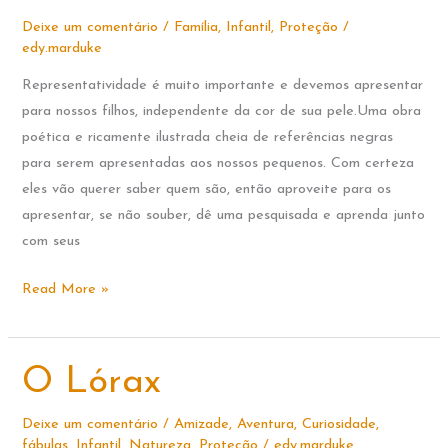
NATAL
Deixe um comentário
/
Família
,
Infantil
,
Proteção
/
edy.marduke
Representatividade é muito importante e devemos apresentar
para nossos filhos, independente da cor de sua pele.Uma obra
poética e ricamente ilustrada cheia de referências negras
para serem apresentadas aos nossos pequenos. Com certeza
eles vão querer saber quem são, então aproveite para os
apresentar, se não souber, dê uma pesquisada e aprenda junto
com seus
Amoras
Read More »
O Lórax
Deixe um comentário
/
Amizade
,
Aventura
,
Curiosidade
,
fábulas
,
Infantil
,
Natureza
,
Proteção
/
edy.marduke