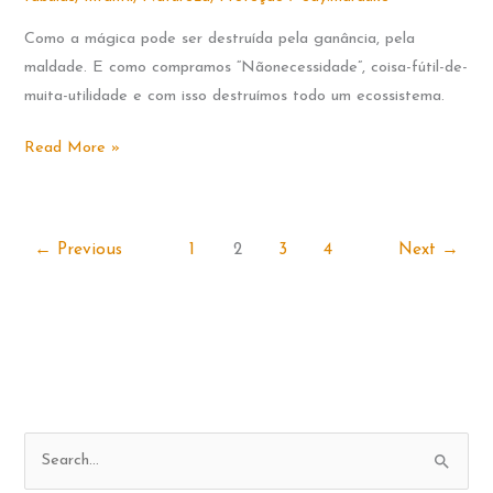
Como a mágica pode ser destruída pela ganância, pela
maldade. E como compramos “Nãonecessidade”, coisa-fútil-de-
muita-utilidade e com isso destruímos todo um ecossistema.
O
Read More »
Lórax
←
Previous
1
2
3
4
Next
→
P
e