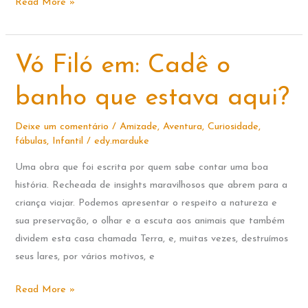
QUAL
Read More »
É
A
PARTE
Vó Filó em: Cadê o
MAIS
IMPORTANTE
banho que estava aqui?
DO
CORPO
Deixe um comentário
/
Amizade
,
Aventura
,
Curiosidade
,
fábulas
,
Infantil
/
edy.marduke
HUMANO?
Uma obra que foi escrita por quem sabe contar uma boa
história. Recheada de insights maravilhosos que abrem para a
criança viajar. Podemos apresentar o respeito a natureza e
sua preservação, o olhar e a escuta aos animais que também
dividem esta casa chamada Terra, e, muitas vezes, destruímos
seus lares, por vários motivos, e
Vó
Read More »
Filó