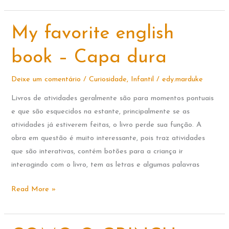
em:
Cadê
My favorite english
o
banho
book – Capa dura
que
estava
Deixe um comentário
/
Curiosidade
,
Infantil
/
edy.marduke
aqui?
Livros de atividades geralmente são para momentos pontuais
e que são esquecidos na estante, principalmente se as
atividades já estiverem feitas, o livro perde sua função. A
obra em questão é muito interessante, pois traz atividades
que são interativas, contém botões para a criança ir
interagindo com o livro, tem as letras e algumas palavras
My
Read More »
favorite
english
book