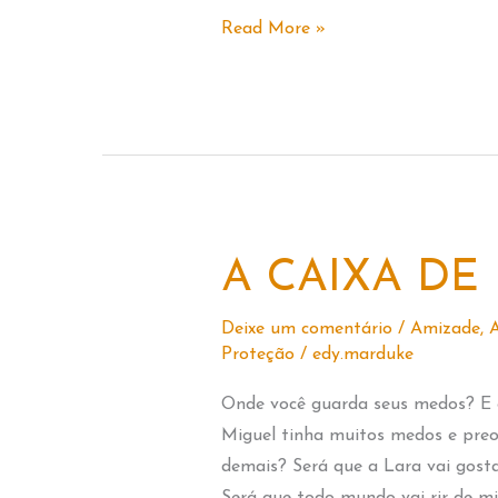
Vó
Read More »
Filó
–
A
caçadora
de
Maravilhas
A CAIXA DE
Deixe um comentário
/
Amizade
,
A
Proteção
/
edy.marduke
Onde você guarda seus medos? E 
Miguel tinha muitos medos e preo
demais? Será que a Lara vai gost