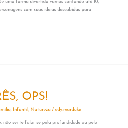
 De uma forma divertida vamos contando até 10,
rsonagens com suas ideias descabidas para
RÊS, OPS!
mília
,
Infantil
,
Natureza
/
edy.marduke
 não sei te falar se pela profundidade ou pelo