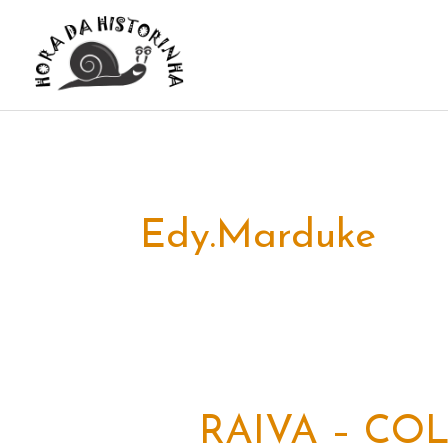
Ir
para
o
conteúdo
Edy.marduke
RAIVA – CO