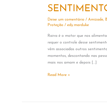
SENTIMENT
Deixe um comentário
/
Amizade
,
B
Proteção
/
edy.marduke
Raiva é o motor que nos alimenta 
requer o controle desse sentimen
vêm associadas outros sentimento
momentos, descontando nas pesso
mais nos amam e depois […]
RAIVA
Read More »
–
COLEÇÃO
SENTIMENTOS