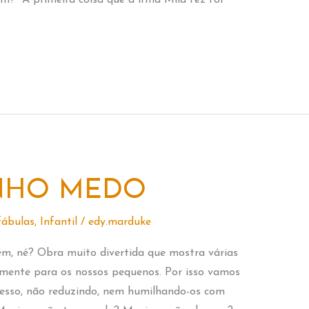
m?” A primeira coisa que a irmã Mila fez foi
NHO MEDO
fábulas
,
Infantil
/
edy.marduke
, né? Obra muito divertida que mostra várias
lmente para os nossos pequenos. Por isso vamos
ocesso, não reduzindo, nem humilhando-os com