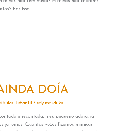
 Meninos não tem medo? Meninos não choram?
tos? Por isso
AINDA DOÍA
ábulas
,
Infantil
/
edy.marduke
 contada e recontada, meu pequeno adora, já
s já lemos. Quantas vezes fizemos mímicas