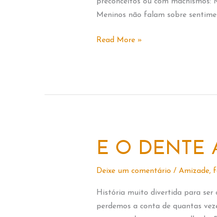
preconceitos ou com machismos:
Meninos não falam sobre sentimen
EU
Read More »
NÃO
TENHO
MEDO
E O DENTE 
Deixe um comentário
/
Amizade
,
f
História muito divertida para ser
perdemos a conta de quantas veze