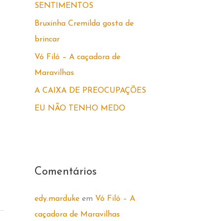
SENTIMENTOS
r
Bruxinha Cremilda gosta de
p
brincar
o
Vó Filó – A caçadora de
r
Maravilhas
:
A CAIXA DE PREOCUPAÇÕES
EU NÃO TENHO MEDO
Comentários
edy.marduke
em
Vó Filó – A
caçadora de Maravilhas