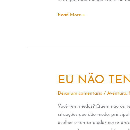
Será que todo mundo vai rir de mi
A
Read More »
CAIXA
DE
PREOCUPAÇÕES
EU NÃO TE
Deixe um comentário
/
Aventura
,
Você tem medos? Quem não os tem
situações que dão medo, principa
acolher e tentar ajudar nesse pr