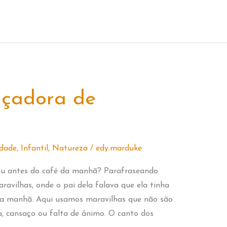
açadora de
idade
,
Infantil
,
Natureza
/
edy.marduke
iu antes do café da manhã? Parafraseando
aravilhas, onde o pai dela falava que ela tinha
 da manhã. Aqui usamos maravilhas que não são
a, cansaço ou falta de ânimo. O canto dos