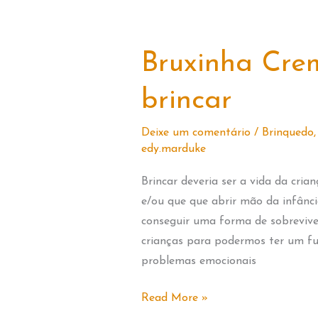
Bruxinha Cre
brincar
Deixe um comentário
/
Brinquedo
edy.marduke
Brincar deveria ser a vida da cria
e/ou que que abrir mão da infânci
conseguir uma forma de sobrevive
crianças para podermos ter um f
problemas emocionais
Bruxinha
Read More »
Cremilda