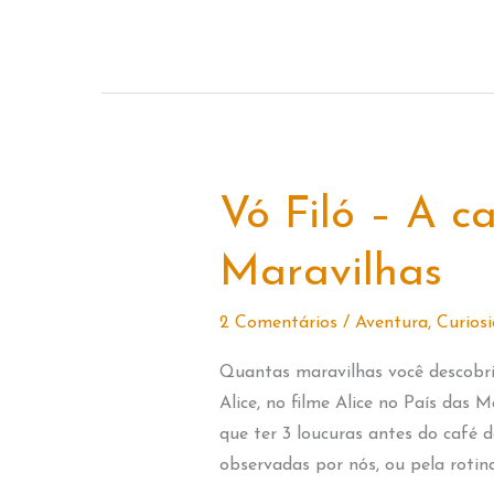
gosta
de
brincar
Vó Filó – A c
Maravilhas
2 Comentários
/
Aventura
,
Curios
Quantas maravilhas você descobr
Alice, no filme Alice no País das M
que ter 3 loucuras antes do café
observadas por nós, ou pela rotin