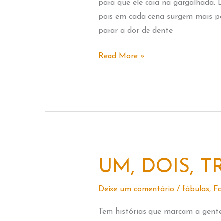
para que ele caia na gargalhada.
pois em cada cena surgem mais pe
parar a dor de dente
E
Read More »
O
DENTE
AINDA
DOÍA
UM, DOIS, T
Deixe um comentário
/
fábulas
,
Fa
Tem histórias que marcam a gente,