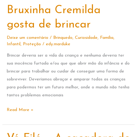
SENTIMENTOS
Bruxinha Cremilda
gosta de brincar
Deixe um comentário
/
Brinquedo
,
Curiosidade
,
Família
,
Infantil
,
Proteção
/
edy.marduke
Brincar deveria ser a vida da criança e nenhuma deveria ter
sua inocência furtada e/ou que que abrir mão da infância e do
brincar para trabalhar ou cuidar de conseguir uma forma de
sobreviver. Deveríamos abraçar e amparar todas as crianças
para podermos ter um futuro melhor, onde o mundo não tenha
tantos problemas emocionais
Bruxinha
Read More »
Cremilda
gosta
de