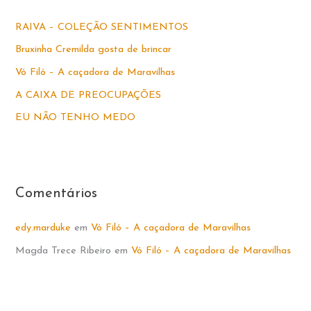
i
s
RAIVA – COLEÇÃO SENTIMENTOS
a
Bruxinha Cremilda gosta de brincar
r
Vó Filó – A caçadora de Maravilhas
p
A CAIXA DE PREOCUPAÇÕES
o
EU NÃO TENHO MEDO
r
:
Comentários
edy.marduke
em
Vó Filó – A caçadora de Maravilhas
Magda Trece Ribeiro
em
Vó Filó – A caçadora de Maravilhas