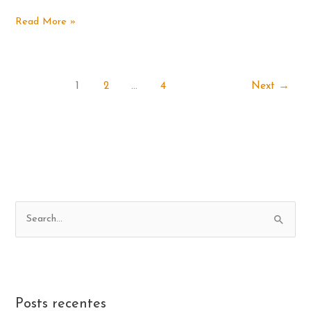
NÃO
Read More »
ABRA
ESTE
LIVRO
1
2
…
4
Next
→
P
e
s
q
u
Posts recentes