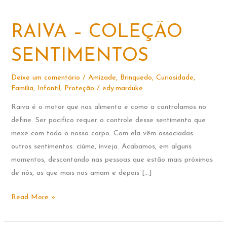
RAIVA – COLEÇÃO
SENTIMENTOS
Deixe um comentário
/
Amizade
,
Brinquedo
,
Curiosidade
,
Família
,
Infantil
,
Proteção
/
edy.marduke
Raiva é o motor que nos alimenta e como a controlamos no
define. Ser pacifico requer o controle desse sentimento que
mexe com todo o nosso corpo. Com ela vêm associadas
outros sentimentos: ciúme, inveja. Acabamos, em alguns
momentos, descontando nas pessoas que estão mais próximas
de nós, as que mais nos amam e depois […]
RAIVA
Read More »
–
COLEÇÃO