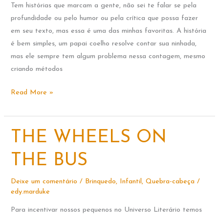
Tem histórias que marcam a gente, não sei te falar se pela
profundidade ou pelo humor ou pela crítica que possa fazer
em seu texto, mas essa é uma das minhas favoritas. A história
é bem simples, um papai coelho resolve contar sua ninhada,
mas ele sempre tem algum problema nessa contagem, mesmo
criando métodos
UM,
Read More »
DOIS,
TRÊS,
OPS!
THE WHEELS ON
THE BUS
Deixe um comentário
/
Brinquedo
,
Infantil
,
Quebra-cabeça
/
edy.marduke
Para incentivar nossos pequenos no Universo Literário temos