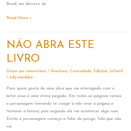
Brasil, um decreto do
Dia
Read More »
Nacional
do
Livro
NÃO ABRA ESTE
LIVRO
Deixe um comentário
/
Aventura
,
Curiosidade
,
fábulas
,
Infantil
/
edy.marduke
Para quem gosta de uma obra que vai interagindo com o
leitor essa é uma ótima pegada. Em todas as páginas vemos
o personagem tentando te coagir a não virar a página e
terminar a leitura, pois segundo ele vai acontecer algo ruim.
Então o personagem começa a falar de perigo, fala que não
vai