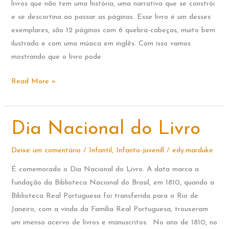
livros que não tem uma história, uma narrativa que se constrói
e se descortina ao passar as páginas. Esse livro é um desses
exemplares, são 12 páginas com 6 quebra-cabeças, muito bem
ilustrado e com uma música em inglês. Com isso vamos
mostrando que o livro pode
THE
Read More »
WHEELS
ON
THE
Dia Nacional do Livro
BUS
Deixe um comentário
/
Infantil
,
Infanto-juvenill
/
edy.marduke
É comemorado o Dia Nacional do Livro. A data marca a
fundação da Biblioteca Nacional do Brasil, em 1810, quando a
Biblioteca Real Portuguesa foi transferida para o Rio de
Janeiro, com a vinda da Família Real Portuguesa, trouxeram
um imenso acervo de livros e manuscritos. No ano de 1810, no