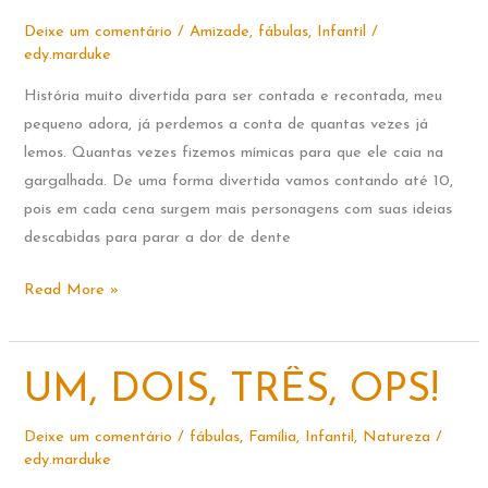
Deixe um comentário
/
Amizade
,
fábulas
,
Infantil
/
edy.marduke
História muito divertida para ser contada e recontada, meu
pequeno adora, já perdemos a conta de quantas vezes já
lemos. Quantas vezes fizemos mímicas para que ele caia na
gargalhada. De uma forma divertida vamos contando até 10,
pois em cada cena surgem mais personagens com suas ideias
descabidas para parar a dor de dente
E
Read More »
O
DENTE
AINDA
UM, DOIS, TRÊS, OPS!
DOÍA
Deixe um comentário
/
fábulas
,
Família
,
Infantil
,
Natureza
/
edy.marduke