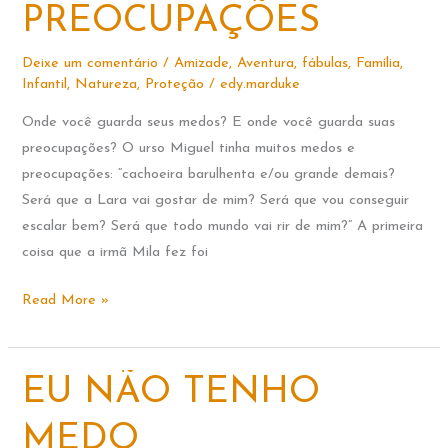
de
PREOCUPAÇÕES
Maravilhas
Deixe um comentário
/
Amizade
,
Aventura
,
fábulas
,
Família
,
Infantil
,
Natureza
,
Proteção
/
edy.marduke
Onde você guarda seus medos? E onde você guarda suas
preocupações? O urso Miguel tinha muitos medos e
preocupações: “cachoeira barulhenta e/ou grande demais?
Será que a Lara vai gostar de mim? Será que vou conseguir
escalar bem? Será que todo mundo vai rir de mim?” A primeira
coisa que a irmã Mila fez foi
A
Read More »
CAIXA
DE
PREOCUPAÇÕES
EU NÃO TENHO
MEDO