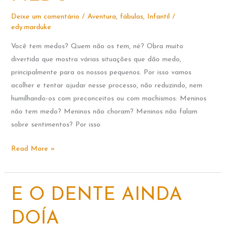
Deixe um comentário
/
Aventura
,
fábulas
,
Infantil
/
edy.marduke
Você tem medos? Quem não os tem, né? Obra muito
divertida que mostra várias situações que dão medo,
principalmente para os nossos pequenos. Por isso vamos
acolher e tentar ajudar nesse processo, não reduzindo, nem
humilhando-os com preconceitos ou com machismos: Meninos
não tem medo? Meninos não choram? Meninos não falam
sobre sentimentos? Por isso
EU
Read More »
NÃO
TENHO
MEDO
E O DENTE AINDA
DOÍA