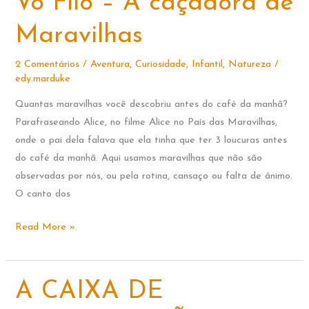
Vó Filó – A caçadora de
brincar
Maravilhas
2 Comentários
/
Aventura
,
Curiosidade
,
Infantil
,
Natureza
/
edy.marduke
Quantas maravilhas você descobriu antes do café da manhã?
Parafraseando Alice, no filme Alice no País das Maravilhas,
onde o pai dela falava que ela tinha que ter 3 loucuras antes
do café da manhã. Aqui usamos maravilhas que não são
observadas por nós, ou pela rotina, cansaço ou falta de ânimo.
O canto dos
Vó
Read More »
Filó
–
A
A CAIXA DE
caçadora