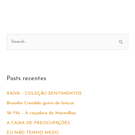
P
e
s
q
u
Posts recentes
i
s
RAIVA – COLEÇÃO SENTIMENTOS
a
Bruxinha Cremilda gosta de brincar
r
Vó Filó – A caçadora de Maravilhas
p
A CAIXA DE PREOCUPAÇÕES
o
EU NÃO TENHO MEDO
r