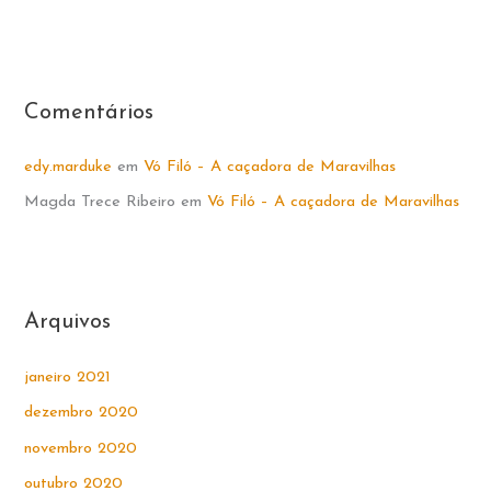
:
Comentários
edy.marduke
em
Vó Filó – A caçadora de Maravilhas
Magda Trece Ribeiro
em
Vó Filó – A caçadora de Maravilhas
Arquivos
janeiro 2021
dezembro 2020
novembro 2020
outubro 2020