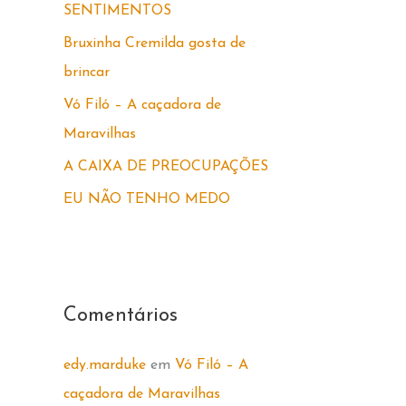
SENTIMENTOS
r
Bruxinha Cremilda gosta de
p
brincar
o
Vó Filó – A caçadora de
r
Maravilhas
:
A CAIXA DE PREOCUPAÇÕES
EU NÃO TENHO MEDO
Comentários
edy.marduke
em
Vó Filó – A
caçadora de Maravilhas