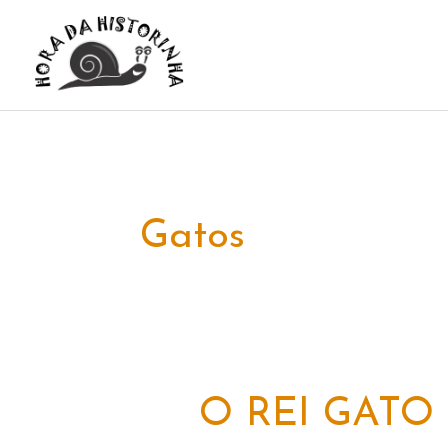
Ir
para
o
conteúdo
Gatos
O REI GATO