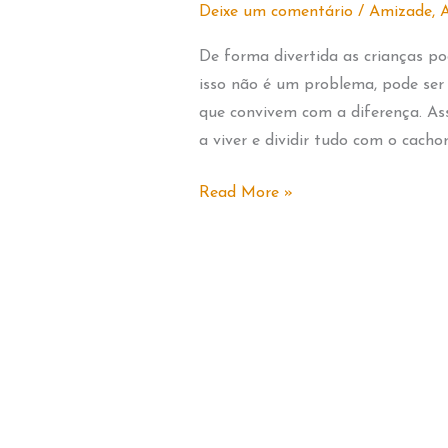
Deixe um comentário
/
Amizade
,
A
De forma divertida as crianças po
isso não é um problema, pode ser 
que convivem com a diferença. As
a viver e dividir tudo com o cachor
O
Read More »
REI
GATO