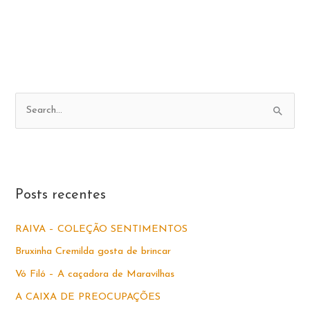
VOCÊ
SEJA…
P
e
s
q
u
Posts recentes
i
s
RAIVA – COLEÇÃO SENTIMENTOS
a
Bruxinha Cremilda gosta de brincar
r
Vó Filó – A caçadora de Maravilhas
p
A CAIXA DE PREOCUPAÇÕES
o