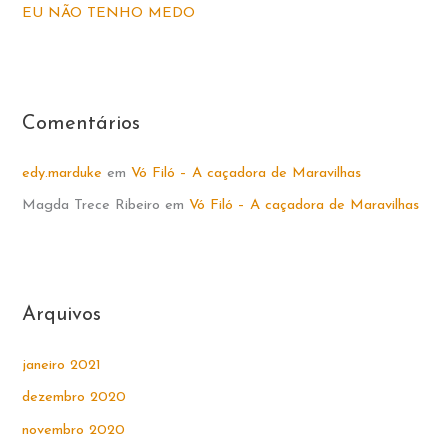
EU NÃO TENHO MEDO
r
:
Comentários
edy.marduke
em
Vó Filó – A caçadora de Maravilhas
Magda Trece Ribeiro
em
Vó Filó – A caçadora de Maravilhas
Arquivos
janeiro 2021
dezembro 2020
novembro 2020