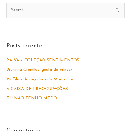
P
e
s
q
u
Posts recentes
i
s
RAIVA – COLEÇÃO SENTIMENTOS
a
Bruxinha Cremilda gosta de brincar
r
Vó Filó – A caçadora de Maravilhas
p
A CAIXA DE PREOCUPAÇÕES
o
EU NÃO TENHO MEDO
r
:
Comentários