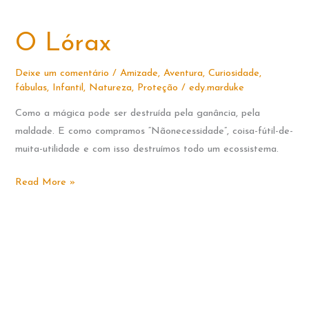
O Lórax
Deixe um comentário
/
Amizade
,
Aventura
,
Curiosidade
,
fábulas
,
Infantil
,
Natureza
,
Proteção
/
edy.marduke
Como a mágica pode ser destruída pela ganância, pela
maldade. E como compramos “Nãonecessidade”, coisa-fútil-de-
muita-utilidade e com isso destruímos todo um ecossistema.
O
Read More »
Lórax