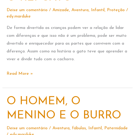
POR
TODO
Deixe um comentário
/
Amizade
,
Aventura
,
Infantil
,
Proteção
/
O
edy.marduke
MUNDO
De forma divertida as crianças podem ver a relação de lidar
com diferenças e que isso não é um problema, pode ser muito
divertido e enriquecedor para as partes que convivem com a
diferença. Assim como na história o gato teve que aprender a
viver e dividir tudo com o cachorro.
O
Read More »
REI
GATO
O HOMEM, O
MENINO E O BURRO
Deixe um comentário
/
Aventura
,
fábulas
,
Infantil
,
Paternidade
/
edy.marduke