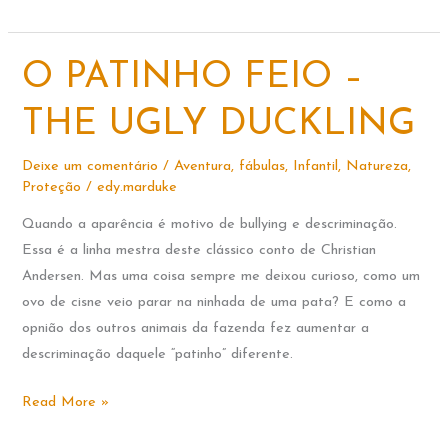
GAZELA
E
O
O PATINHO FEIO –
CARACOL
THE UGLY DUCKLING
Deixe um comentário
/
Aventura
,
fábulas
,
Infantil
,
Natureza
,
Proteção
/
edy.marduke
Quando a aparência é motivo de bullying e descriminação.
Essa é a linha mestra deste clássico conto de Christian
Andersen. Mas uma coisa sempre me deixou curioso, como um
ovo de cisne veio parar na ninhada de uma pata? E como a
opnião dos outros animais da fazenda fez aumentar a
descriminação daquele “patinho” diferente.
O
Read More »
PATINHO