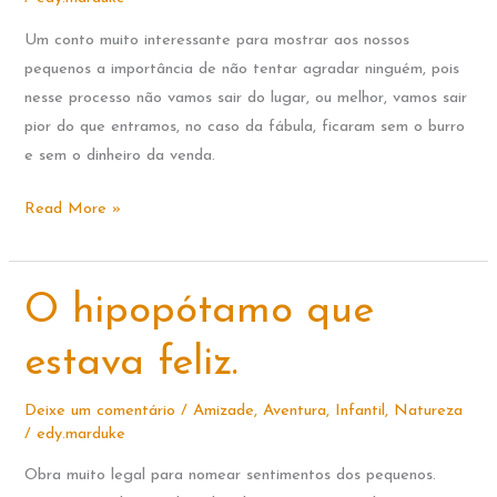
Um conto muito interessante para mostrar aos nossos
pequenos a importância de não tentar agradar ninguém, pois
nesse processo não vamos sair do lugar, ou melhor, vamos sair
pior do que entramos, no caso da fábula, ficaram sem o burro
e sem o dinheiro da venda.
O
Read More »
HOMEM,
O
MENINO
O hipopótamo que
E
O
estava feliz.
BURRO
Deixe um comentário
/
Amizade
,
Aventura
,
Infantil
,
Natureza
/
edy.marduke
Obra muito legal para nomear sentimentos dos pequenos.