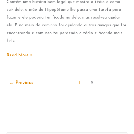
Contém uma história bem legal que mostra o tédio e como
sair dele, a mãe do Hipopótamo lhe passa uma tarefa para
fazer e ele poderia ter ficado na dele, mas resolveu ajudar
ela. E no meio do caminho foi ajudando outros amigos que foi
encontrando e com isso foi perdendo o tédio e ficando mais
feliz.
O
Read More »
hipopótamo
que
estava
←
Previous
1
2
feliz.