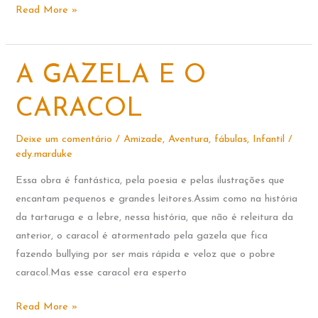
PEQUENAS
Read More »
HISTÓRIAS
COM
GRANDES
A GAZELA E O
FINAIS
CARACOL
Deixe um comentário
/
Amizade
,
Aventura
,
fábulas
,
Infantil
/
edy.marduke
Essa obra é fantástica, pela poesia e pelas ilustrações que
encantam pequenos e grandes leitores.Assim como na história
da tartaruga e a lebre, nessa história, que não é releitura da
anterior, o caracol é atormentado pela gazela que fica
fazendo bullying por ser mais rápida e veloz que o pobre
caracol.Mas esse caracol era esperto
A
Read More »