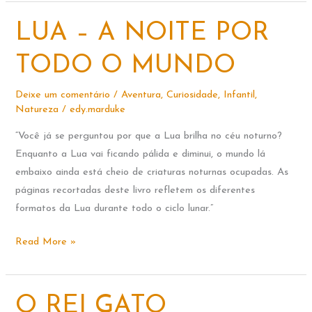
FEIO
–
LUA – A NOITE POR
THE
UGLY
TODO O MUNDO
DUCKLING
Deixe um comentário
/
Aventura
,
Curiosidade
,
Infantil
,
Natureza
/
edy.marduke
“Você já se perguntou por que a Lua brilha no céu noturno?
Enquanto a Lua vai ficando pálida e diminui, o mundo lá
embaixo ainda está cheio de criaturas noturnas ocupadas. As
páginas recortadas deste livro refletem os diferentes
formatos da Lua durante todo o ciclo lunar.”
LUA
Read More »
–
A
NOITE
O REI GATO