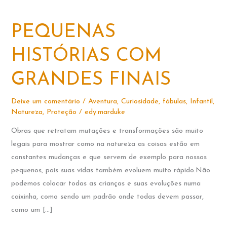
PEQUENAS
HISTÓRIAS COM
GRANDES FINAIS
Deixe um comentário
/
Aventura
,
Curiosidade
,
fábulas
,
Infantil
,
Natureza
,
Proteção
/
edy.marduke
Obras que retratam mutações e transformações são muito
legais para mostrar como na natureza as coisas estão em
constantes mudanças e que servem de exemplo para nossos
pequenos, pois suas vidas também evoluem muito rápido.Não
podemos colocar todas as crianças e suas evoluções numa
caixinha, como sendo um padrão onde todas devem passar,
como um […]