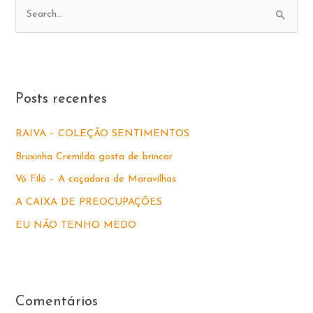
P
e
s
q
u
Posts recentes
i
s
RAIVA – COLEÇÃO SENTIMENTOS
a
Bruxinha Cremilda gosta de brincar
r
Vó Filó – A caçadora de Maravilhas
p
A CAIXA DE PREOCUPAÇÕES
o
EU NÃO TENHO MEDO
r
:
Comentários